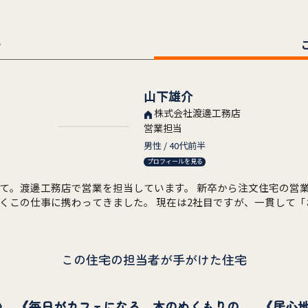
ー
山下雄介
株式会社渡邊工務店
営業担当
男性 / 40代前半
プロフィールを見る
邊工務店で営業を担当しています。 新卒から注文住宅の営業一筋で、
くこの仕事に携わってきました。 現在は2社目ですが、一貫して「
くり」を大切にしています。 私自身、どちらかというとゆっくり話
、「落ち着いて相談できる」と言っていただくことが多いです。 年齢層が少
様や、「急かされるのが苦手」「じっくり考えたい」という方と
この住宅の担当者が手がけた住宅
相談（解体や仮住まいを含めた計画） ・
ご相談（今のお住まいの整理と新築の両立） など、「これからの
いただいています。 実際にお客様からは 「もっと早く相談すれば
 「無理に進められなかったので安心できた」 といったお声をいた
》
《毎日がカフェになる、木のぬくもりの家》