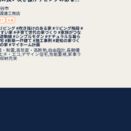
刈谷市
渡邊工務店
建て
木造
リビング #吹き抜けのある家 #リビング階段 #
すい家 #子育て世代の家づくり #家族がつな
回遊動線 #シンプルモダン #ナチュラルな暮ら
住宅 #新築一戸建て #施工事例 #愛知の家づく
店の家 #マイホーム計画
・制震,高気密・高断熱,自由設計,長期優
エネ・エコ,デザイン住宅,性能重視,家事ラ
,収納充実