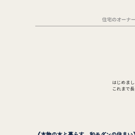
住宅のオーナ
はじめまして。渡
これまで長
って無理のない家づ
すタイプで
し上のお客
いと感じています。 特に最近は、 ・建替えのご
住み替えの
見据えたご相談を多く
よかった」
《本物の木と暮らす、和モダンの住まい