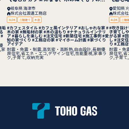
岐阜県 海津市
愛知県 
株式会社渡邊工務店
株式会社
度ご相談ください。 無理な営業はいたしません。 まずは情報収集
3LDK
二階建て
木造
4LDK
二階
構いませんので、お気軽にお声がけください。
無垢
#カフェスタイル #カフェ風インテリア #おしゃれな家 #
#吹き抜け
る
木の家 #無垢材の家 #木の温もり #ナチュラルインテリ
子育てしや
#
ア #暮らしを楽しむ #注文住宅 #新築住宅 #施工事例 #愛
がる家 #
知の家づくり #工務店の家 #マイホーム計画 #家づくり
し #注文
アイデア
り #工務
優
,家
耐震・免震・制震,高気密・高断熱,自由設計,長期優
耐震・免震
良住宅,省エネ・エコ,デザイン住宅,性能重視,家事ラ
良住宅,省
ク,子育て,収納充実
ク,子育て