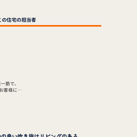
この住宅の担当者
お客様にと
は、相性が良
暮らし」を
だくことも
《居心地の良い吹き抜けリビングのある家》