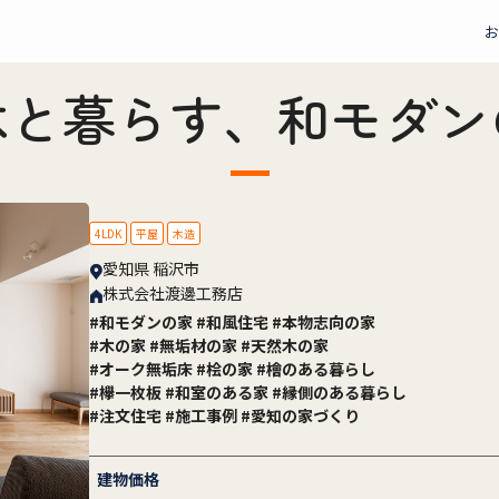
お
木と暮らす、和モダン
4LDK
平屋
木造
愛知県 稲沢市
株式会社渡邊工務店
#和モダンの家 #和風住宅 #本物志向の家
#木の家 #無垢材の家 #天然木の家
#オーク無垢床 #桧の家 #檜のある暮らし
#欅一枚板 #和室のある家 #縁側のある暮らし
#注文住宅 #施工事例 #愛知の家づくり
建物価格