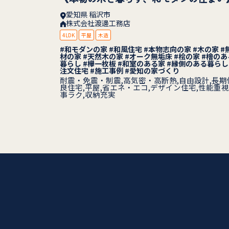
あり、 お客様のペースに合わせて、 一つひとつ整理しながら進めることを大切にしてい
愛知県 稲沢市
ます。 メリットだけでなく、デメリットやリスクも正直にお伝えしますので、 じっくり
株式会社渡邊工務店
検討したい方はぜひ一
4LDK
平屋
木造
の段階でも
#和モダンの家 #和風住宅 #本物志向の家 #木の家 #
材の家 #天然木の家 #オーク無垢床 #桧の家 #檜のあ
暮らし #欅一枚板 #和室のある家 #縁側のある暮らし 
注文住宅 #施工事例 #愛知の家づくり
耐震・免震・制震,高気密・高断熱,自由設計,長期
良住宅,平屋,省エネ・エコ,デザイン住宅,性能重視
事ラク,収納充実